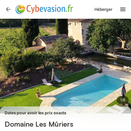
Photos
Équipements
Avis des voyageurs
Héberger
1
/
8
Dates pour avoir les prix exacts
Domaine Les Mûriers