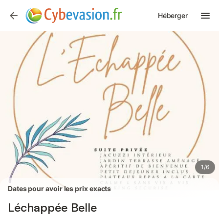
Photos
Équipements
Avis des voyageurs
Héberger
1
/
6
Dates pour avoir les prix exacts
Léchappée Belle