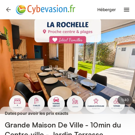
Photos
Équipements
Avis des voyageurs
Héberger
1
/
40
Dates pour avoir les prix exacts
Grande Maison De Ville - 10min du
Centre-ville - Jardin Terrasse