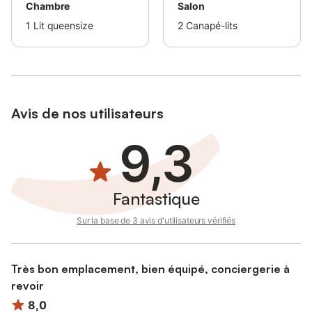
Avant votre arrivée
Chambre
Salon
1
Lit queensize
2
Canapé-lits
Afin de préparer au mieux votre séjour, un enregistrement est à
effectuer avant votre arrivée, soit en ligne, soit directement à
notre agence, selon votre préférence.
Une pièce d'identité en cours de validité vous sera simplement
demandée avant votre arrivée.
Avis de nos utilisateurs
Enfin, une caution sera déposée lors de votre arrivée. Elle vous
9,3
sera restituée dans la semaine suivant votre départ, sous
réserve qu'aucune dégradation ne soit constatée.
Pour rendre votre séjour encore plus agréable, nous proposons
Fantastique
sur demande plusieurs services complémentaires : bagagerie en
semaine (du lundi au vendredi, de 9h à 12h et de 14h à 18h),
Sur la base de 3 avis d'utilisateurs vérifiés
linge supplémentaire, passage de ménage additionnel ou
préparation d'une bouteille de champagne pour votre arrivée 🍾
Très bon emplacement, bien équipé, conciergerie à
revoir
8,0