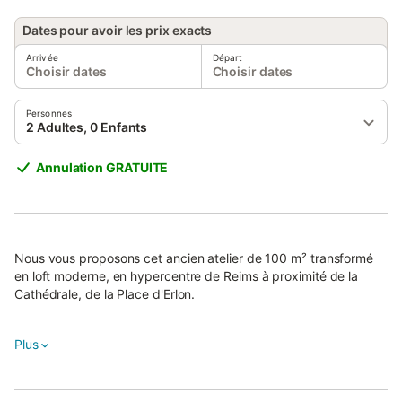
Dates pour avoir les prix exacts
Arrivée
Départ
Choisir dates
Choisir dates
Personnes
2 Adultes, 0 Enfants
Annulation GRATUITE
Nous vous proposons cet ancien atelier de 100 m² transformé
en loft moderne, en hypercentre de Reims à proximité de la
Cathédrale, de la Place d'Erlon.
Un style unique et confort moderne sont réunis pour un séjour
Plus
exceptionnel.
Les points forts :