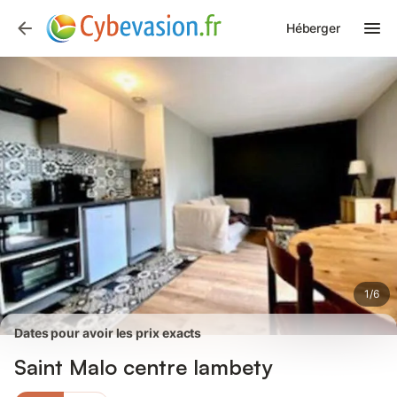
Photos
Équipements
Avis des voyageurs
Héberger
1
/
6
Dates pour avoir les prix exacts
Saint Malo centre lambety