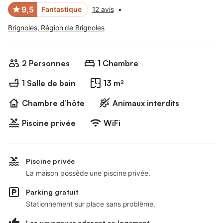
9,5
Fantastique
12 avis
•
Brignoles, Région de Brignoles
2 Personnes
1 Chambre
1 Salle de bain
13 m²
Chambre d’hôte
Animaux interdits
Piscine privée
WiFi
Piscine privée
La maison possède une piscine privée.
Parking gratuit
Stationnement sur place sans problème.
Les voyageurs adorent ce logement