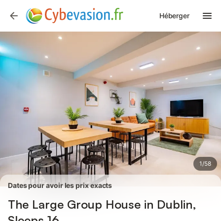
Photos
Équipements
Avis des voyageurs
Héberger
1
/
58
Dates pour avoir les prix exacts
The Large Group House in Dublin,
Sleeps 16