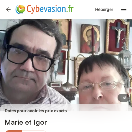
Photos
Équipements
Avis des voyageurs
Héberger
1
/
8
Dates pour avoir les prix exacts
Marie et Igor