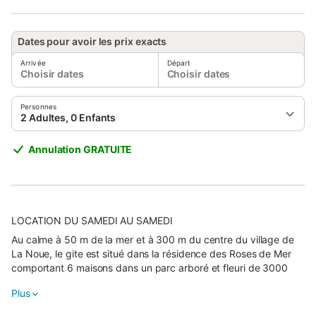
Dates pour avoir les prix exacts
Arrivée
Départ
Choisir dates
Choisir dates
Personnes
2 Adultes, 0 Enfants
Annulation GRATUITE
LOCATION DU SAMEDI AU SAMEDI
Au calme à 50 m de la mer et à 300 m du centre du village de
La Noue, le gite est situé dans la résidence des Roses de Mer
comportant 6 maisons dans un parc arboré et fleuri de 3000
m2. Le logement comporte 2 pièces. Jardin privatif avec salon
Plus
de jardin, lits de soleil et barbecue, terrasse couverte de 12 m2
En commun : laverie, parking, abris à vélos fermé, aire de jeux