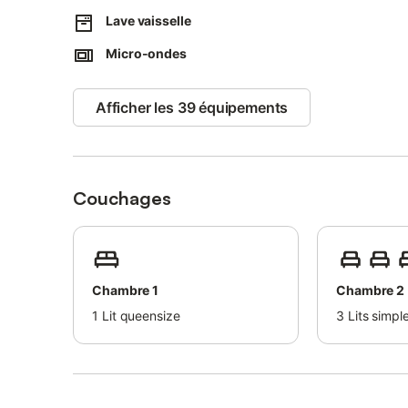
L'établissement les Mots Bleus est situé dans petit imme
Lave vaisselle
Tout se fait à pied, port, marché, plage , vous êtes au p
Micro-ondes
Dinard.
Le prix comprend : le chauffage, l'électricité
Afficher les 39 équipements
La plage et la mer à portée de main grâce à cet appartem
La recharge de votre véhicule électrique n'est pas possibl
hébergement ne le permet pas.
Couchages
Chambre 1
Chambre 2
1
Lit queensize
3
Lits simpl