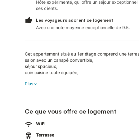
Hôte expérimenté, qui offre un séjour exceptionnel
ses clients.
Les voyageurs adorent ce logement
Avec une note moyenne exceptionnelle de 9.5.
Cet appartement situé au 1er étage comprend une terrass
salon avec un canapé convertible,
séjour spacieux,
coin cuisine toute équipée,
une chambre avec 1 lit 160x200,
Plus
1 chambre avec 3 lits de 90x190 dont 1 lit superposé et 1 l
salle d'eau et wc sépares.
Chauffage électrique.
Buanderie commune avec lave linge et sèche linge et loc
Stationnement gratuit dans la rue. Vous n'aurez rien à prévoi
Ce que vous offre ce logement
arrivée. Situé à Dinard, profitez d'un appartement totalement rénové, à deux pas de la plage du Prieuré, et de l'Ecluse.
Vous séjournerez à proximité du port de plaisance, du pa
WiFi
Vous êtes à 200m de la mer et de la plage du Prieuré et 
Terrasse