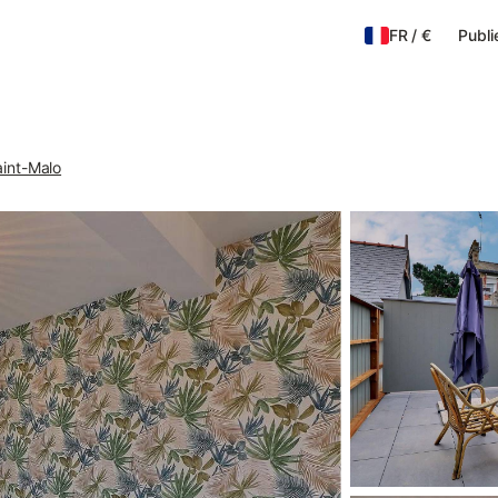
FR
/
€
Publi
aint-Malo