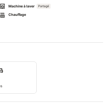
uble calme.
Machine à laver
Partagé
ied de la promenade du Clair de Lune et dans le centre de
Chauffage
ent situé à Dinard à 200 de la plage du Prieuré.
e sur votre lieu de vacances, l'installation électrique de cet
es