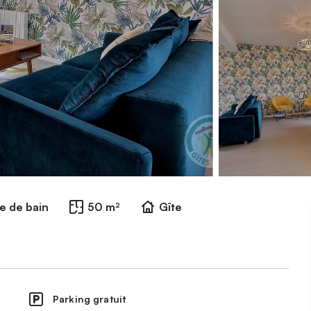
le de bain
50 m²
Gîte
Parking gratuit