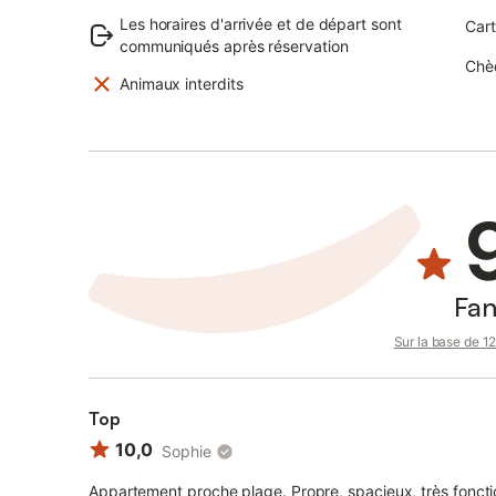
Les horaires d'arrivée et de départ sont
Cart
communiqués après réservation
Chè
Animaux interdits
Fan
Sur la base de 12 
Top
10,0
Sophie
Appartement proche plage. Propre, spacieux, très fonction