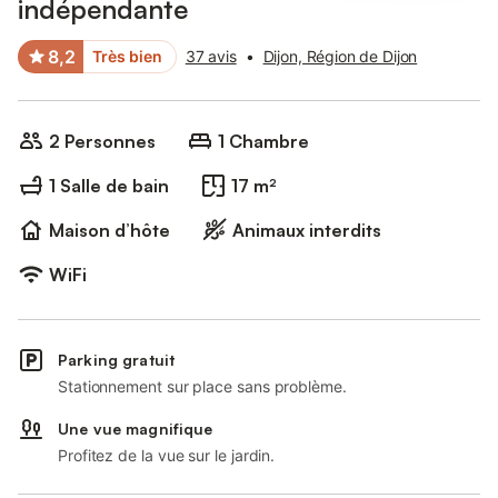
indépendante
8,2
Très bien
37 avis
•
Dijon, Région de Dijon
2 Personnes
1 Chambre
1 Salle de bain
17 m²
Maison d’hôte
Animaux interdits
WiFi
Parking gratuit
Stationnement sur place sans problème.
Une vue magnifique
Profitez de la vue sur le jardin.