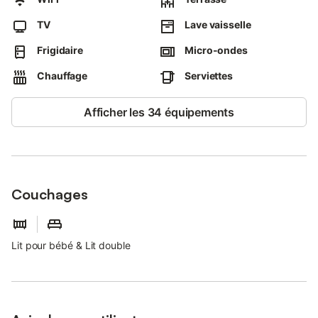
TV
Lave vaisselle
Le logement se compose de la manière suivante :
- Une pièce de vie de 40 m² avec TV
Frigidaire
Micro-ondes
- Une cuisine équipée avec notamment : bouilloire électrique,
four combiné, grille-pain, lave-vaisselle, plaques de cuisson,
Chauffage
Serviettes
cafetière à dosettes Nespresso...
- Un salon avec 1 lit (140×190) électrique
Afficher les 34 équipements
- Une salle de bain avec douche
- WC séparé
Pour encore plus de confort, vous disposez dans ce logement
des équipements complémentaires suivants : chaise haute, lit
bébé, une machine à glaçons et un rafraîchisseur d'air
Couchages
Une buanderie commune est disponible au rez-de-chaussée
avec lave-linge, table et fer à repasser.
Lit pour bébé & Lit double
Extérieur :
- Une terrasse de 30m² avec un canapé et 2 fauteuils pour
profiter des beaux jours
L’appartement est idéalement situé proche du CHU de