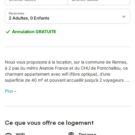
Personnes
2 Adultes, 0 Enfants
Annulation GRATUITE
Nous vous proposons à la location, sur la commune de Rennes,
à 2 pas du métro Anatole France et du CHU de Pontchaillou, ce
charmant appartement avec wifi (fibre optique), d’une
superficie de 40 m² et pouvant accueillir jusqu’à 2 voyageurs.
Plus
Situé au 2ᵉ étage (sans ascenseur), il se compose d’une jolie
pièce à vivre de 40 m² mansardée, d'une cuisine équipée, d'une
salle de bain (avec douche) et d'une terrasse de 30m² avec
mobilier de jardin.
Ce que vous offre ce logement
Le ménage est inclus dans la location et du linge de qualité
hôtelière 4* vous est fourni (draps, serviettes de toilette,
torchons), votre lit sera préparé à votre arrivée.
WiFi
Terrasse