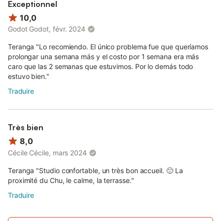
Sur place, vous serez accueillis par l’équipe de Cocoonr,
Exceptionnel
l’agence spécialisée en locations « prêt-à-vivre », qui sera à
10,0
votre écoute tout au long de votre séjour pour vous permettre
Godot Godot, févr. 2024
d’en profiter au mieux.
Teranga "Lo recomiendo. El único problema fue que queríamos
prolongar una semana más y el costo por 1 semana era más
caro que las 2 semanas que estuvimos. Por lo demás todo
estuvo bien."
Traduire
Très bien
8,0
Cécile Cécile, mars 2024
Teranga "Studio confortable, un très bon accueil. 🙂 La
proximité du Chu, le calme, la terrasse."
Traduire