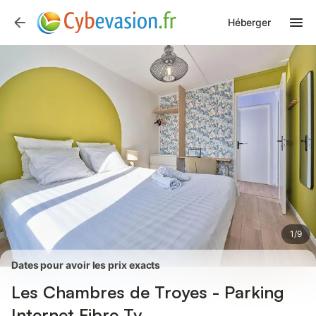
Photos
Équipements
Avis des voyageurs
Héberger
1
/
9
Dates pour avoir les prix exacts
Les Chambres de Troyes - Parking
Internet Fibre Tv