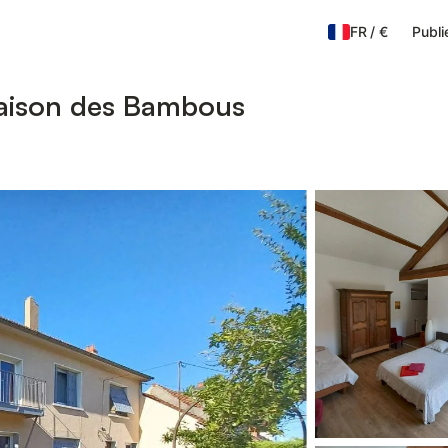
FR
/
€
Publi
Maison des Bambous