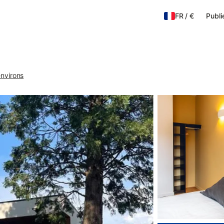
FR
/
€
Publi
environs