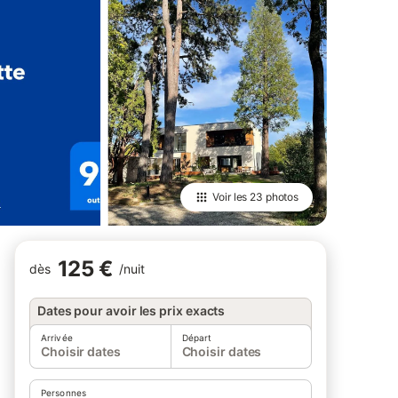
Voir les
23 photos
125 €
dès
/
nuit
Dates pour avoir les prix exacts
Arrivée
Départ
Choisir dates
Choisir dates
Personnes