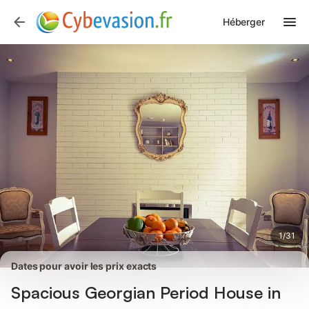
Photos
Équipements
Avis des voyageurs
Héberger
1
/
31
Dates pour avoir les prix exacts
Spacious Georgian Period House in