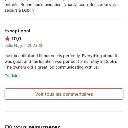
enfants. Bonne communication. Nous la conseillons pour vos
Nous demandons aux clients d'être respectueux des voisins
séjours à Dublin
dans notre quartier résidentiel calme et de réduire le bruit au
minimum entre 23 heures et 7 heures du matin. Notez que nous
surveillons toutes les tentatives d'enfreindre nos règles internes.
Exceptional
10,0
Julie H., juin 2025
Just beautiful and fit our needs perfectly. Everything about it
was great and the location was perfect for our stay in Dublin.
The owners did a great job communicating with us.
Traduire
Voir tous les commentaires
Où vous séjournerez