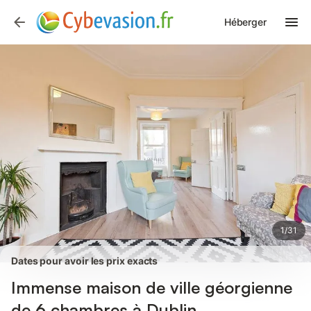
Photos
Équipements
Avis des voyageurs
Héberger
1
/
31
Dates pour avoir les prix exacts
Immense maison de ville géorgienne
de 6 chambres à Dublin