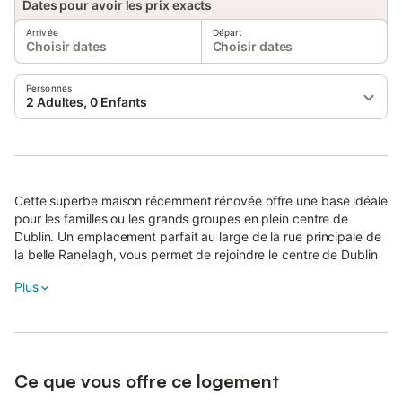
Dates pour avoir les prix exacts
Arrivée
Départ
Choisir dates
Choisir dates
Personnes
2 Adultes, 0 Enfants
Cette superbe maison récemment rénovée offre une base idéale
pour les familles ou les grands groupes en plein centre de
Dublin. Un emplacement parfait au large de la rue principale de
la belle Ranelagh, vous permet de rejoindre le centre de Dublin
(Temple Bar / Liffey River / Guinness Brewery, etc.) avec une
Plus
promenade pittoresque de 30 minutes ou 20 minutes en bus /
tram. Rénové selon des normes élevées et alliant charme
d'époque et style moderne. 6 grandes chambres doubles sur 3
niveaux + canapé-lit et maison dispose également d'une cuisine
/ salle à manger, d'un salon et de 2 salles de bains modernes.
Ce que vous offre ce logement
Cette belle maison de ville de la fin de l'époque géorgienne /