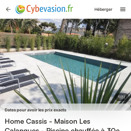
Photos
Équipements
Avis des voyageurs
Héberger
1
/
22
Dates pour avoir les prix exacts
Home Cassis - Maison Les
Calanques - Piscine chauffée à 30c