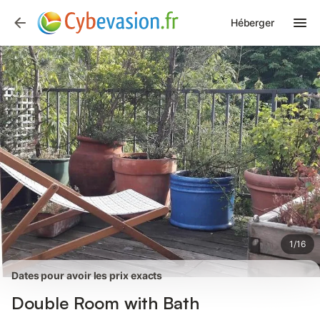
Photos
Équipements
Avis des voyageurs
Héberger
1
/
16
Dates pour avoir les prix exacts
Double Room with Bath