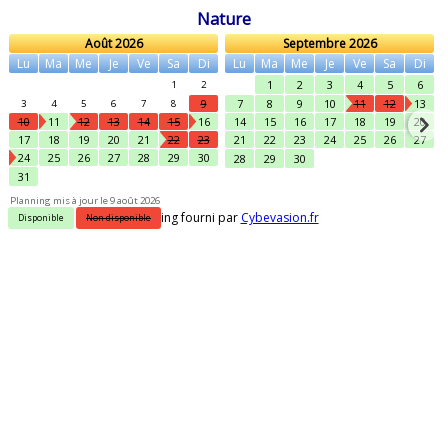
Nature
Août 2026
Septembre 2026
Lu
Ma
Me
Je
Ve
Sa
Di
Lu
Ma
Me
Je
Ve
Sa
Di
1
2
3
4
5
6
1
2
9
7
8
9
10
11
12
13
3
4
5
6
7
8
10
11
12
13
14
15
16
14
15
16
17
18
19
20
17
18
19
20
21
22
23
21
22
23
24
25
26
27
24
25
26
27
28
29
30
28
29
30
31
Planning mis à jour le 9 août 2026
Planning fourni par
Cybevasion.fr
Disponible
Non disponible