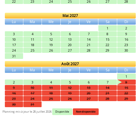
22
23
24
25
26
27
28
Mai 2027
Lu
Ma
Me
Je
Ve
Sa
Di
1
2
3
4
5
6
7
8
9
10
11
12
13
14
15
16
17
18
19
20
21
22
23
24
25
26
27
28
29
30
31
Août 2027
Lu
Ma
Me
Je
Ve
Sa
Di
1
2
3
4
5
6
7
8
9
10
11
12
13
14
15
16
17
18
19
20
21
22
23
24
25
26
27
28
29
30
31
Planning mis à jour le 28 juillet 2026
Disponible
Non disponible