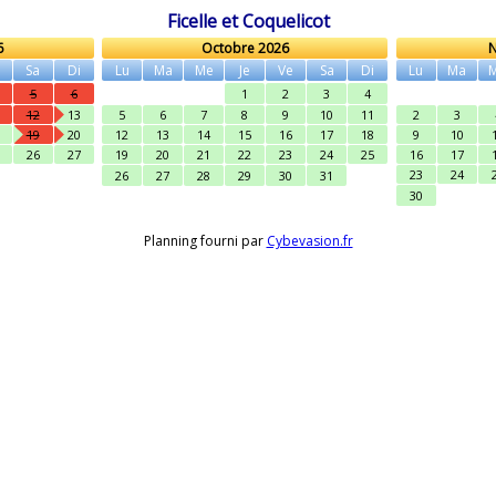
Ficelle et Coquelicot
6
Octobre 2026
N
Sa
Di
Lu
Ma
Me
Je
Ve
Sa
Di
Lu
Ma
5
6
1
2
3
4
12
13
5
6
7
8
9
10
11
2
3
19
20
12
13
14
15
16
17
18
9
10
26
27
19
20
21
22
23
24
25
16
17
23
24
26
27
28
29
30
31
30
Planning fourni par
Cybevasion.fr