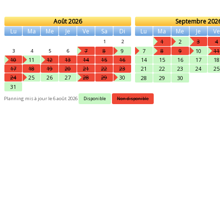
Août 2026
Septembre 202
Lu
Ma
Me
Je
Ve
Sa
Di
Lu
Ma
Me
Je
Ve
1
2
3
4
1
2
7
8
9
7
8
9
10
11
3
4
5
6
10
11
12
13
14
15
16
14
15
16
17
18
17
18
19
20
21
22
23
21
22
23
24
25
24
25
26
27
28
29
30
28
29
30
31
Planning mis à jour le 6 août 2026
Disponible
Non disponible