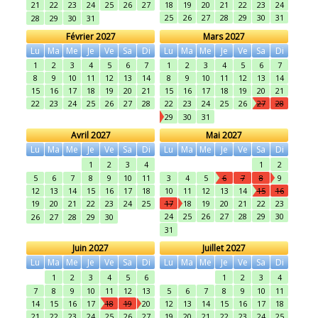
21
22
23
24
25
26
27
18
19
20
21
22
23
24
25
26
27
28
29
30
31
28
29
30
31
Février 2027
Mars 2027
Lu
Ma
Me
Je
Ve
Sa
Di
Lu
Ma
Me
Je
Ve
Sa
Di
1
2
3
4
5
6
7
1
2
3
4
5
6
7
8
9
10
11
12
13
14
8
9
10
11
12
13
14
15
16
17
18
19
20
21
15
16
17
18
19
20
21
22
23
24
25
26
27
28
22
23
24
25
26
27
28
29
30
31
Avril 2027
Mai 2027
Lu
Ma
Me
Je
Ve
Sa
Di
Lu
Ma
Me
Je
Ve
Sa
Di
1
2
3
4
1
2
5
6
7
8
9
10
11
3
4
5
6
7
8
9
12
13
14
15
16
17
18
10
11
12
13
14
15
16
19
20
21
22
23
24
25
17
18
19
20
21
22
23
24
25
26
27
28
29
30
26
27
28
29
30
31
Juin 2027
Juillet 2027
Lu
Ma
Me
Je
Ve
Sa
Di
Lu
Ma
Me
Je
Ve
Sa
Di
1
2
3
4
5
6
1
2
3
4
7
8
9
10
11
12
13
5
6
7
8
9
10
11
14
15
16
17
18
19
20
12
13
14
15
16
17
18
21
22
23
24
25
26
27
19
20
21
22
23
24
25